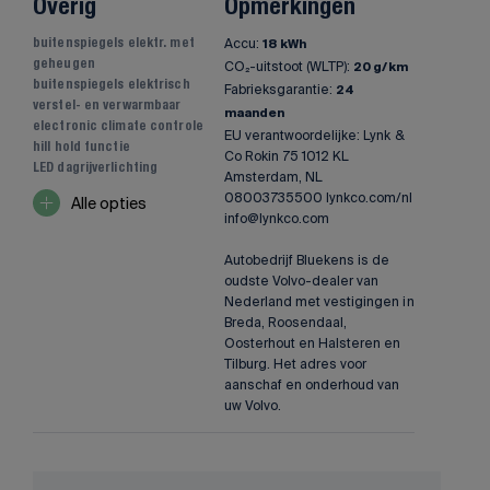
Overig
Opmerkingen
Accu:
buitenspiegels elektr. met
18 kWh
geheugen
CO₂-uitstoot (WLTP):
20 g/km
buitenspiegels elektrisch
Fabrieksgarantie:
24
verstel- en verwarmbaar
maanden
electronic climate controle
EU verantwoordelijke: Lynk &
hill hold functie
Co Rokin 75 1012 KL
LED dagrijverlichting
Amsterdam, NL
08003735500 lynkco.com/nl
Alle opties
info@lynkco.com
Autobedrijf Bluekens is de
oudste Volvo-dealer van
Nederland met vestigingen in
Breda, Roosendaal,
Oosterhout en Halsteren en
Tilburg. Het adres voor
aanschaf en onderhoud van
uw Volvo.