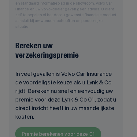
en standaard informatieblad in de showroom. Volvo Car
Finance en uw Volvo-dealer geven geen advies. U dient
zelf te bepalen of het door u gewenste financiële product
aansluit bij uw wensen, behoeften en persoonlijke
situatie.
Bereken uw
verzekeringspremie
In veel gevallen is Volvo Car Insurance
de voordeligste keuze als u Lynk & Co
rijdt. Bereken nu snel en eenvoudig uw
premie voor deze Lynk & Co 01 , zodat u
direct inzicht heeft in uw maandelijkste
kosten.
Premie berekenen voor deze 01