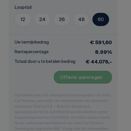
Looptijd
12
24
36
48
60
Uw termijnbedrag
€ 591,60
Rentepercentage
8.99%
Totaal door u te betalen bedrag
€ 44.076,-
Offerte aanvragen
Het betreft een niet-doorlopend kredietaanbod van Volvo
Car Finance, een merk- en handelsnaam van Santander
Consumer Finance S.A. – Branche Nederland.,
geregistreerd bij de Autoriteit Financiële Markten onder
vergunningsnummer 12048594. Uw Volvo-dealer treedt
op als verbonden bemiddelaar van Volvo Car Finance.
Toetsing en registratie BKR. Vraag naar de voorwaarden