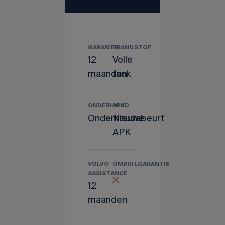
GARANTIE
BRANDSTOF
12
Volle
maanden
tank
ONDERHOUD
APK
Onderhoudsbeurt
Nieuwe
APK
VOLVO
OMRUILGARANTIE
ASSISTANCE
12
maanden