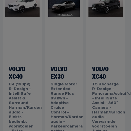
VOLVO
VOLVO
VOLVO
XC40
EX30
XC40
B4 (198pk)
Single Motor
T5 Recharge
R-Design -
Extended
R-Design -
IntelliSafe
Range Plus
Panorama/schuifd
Assist &
69 kWh -
- IntelliSafe
Surround -
Adaptive
Assist - 360º