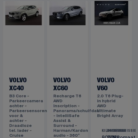
V.a.
€
p/m
448,18
VOLVO
VOLVO
VOLVO
XC40
XC60
V60
B3 Core -
Recharge T6
2.0 T6 Plug-
Parkeercamera
AWD
in hybrid