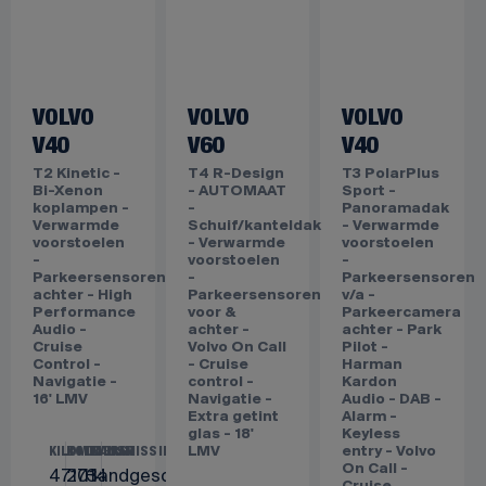
VOLVO
VOLVO
VOLVO
V40
V60
V40
T2 Kinetic -
T4 R-Design
T3 PolarPlus
Bi-Xenon
- AUTOMAAT
Sport -
koplampen -
-
Panoramadak
Verwarmde
Schuif/kanteldak
- Verwarmde
voorstoelen
- Verwarmde
voorstoelen
-
voorstoelen
-
Parkeersensoren
-
Parkeersensoren
achter - High
Parkeersensoren
v/a -
Performance
voor &
Parkeercamera
Audio -
achter -
achter - Park
Cruise
Volvo On Call
Pilot -
Control -
- Cruise
Harman
Navigatie -
control -
Kardon
16' LMV
Navigatie -
Audio - DAB -
Extra getint
Alarm -
glas - 18'
Keyless
LMV
entry - Volvo
KILOMETERS
BOUWJAAR
TRANSMISSIE
On Call -
47173
2014
Handgeschakeld