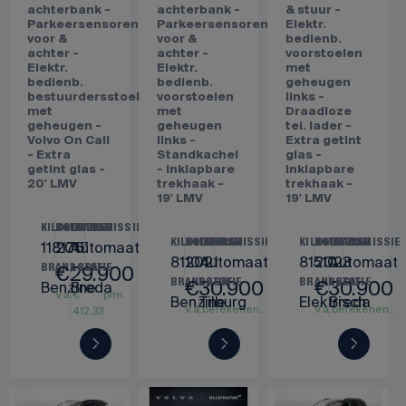
Parkeercamera
Harman/Kardon
- Harman
achter -
audio -
Kardon
Verwarmde
Verwarmde
audio -
voorstoelen,
voorstoelen,
Verwarmde
stuur &
stuur &
voorstoelen
achterbank -
achterbank -
& stuur -
Parkeersensoren
Parkeersensoren
Elektr.
voor &
voor &
bedienb.
achter -
achter -
voorstoelen
Elektr.
Elektr.
met
bedienb.
bedienb.
geheugen
bestuurdersstoel
voorstoelen
links -
met
met
Draadloze
geheugen -
geheugen
tel. lader -
Volvo On Call
links -
Extra getint
- Extra
Standkachel
glas -
getint glas -
- Inklapbare
Inklapbare
20' LMV
trekhaak -
trekhaak -
19' LMV
19' LMV
KILOMETERS
BOUWJAAR
TRANSMISSIE
KILOMETERS
BOUWJAAR
TRANSMISSIE
KILOMETERS
BOUWJAAR
TRANSMISSIE
118176
2017
Automaat
81104
2021
Automaat
81510
2023
Automaat
€
29.900
BRANDSTOF
LOCATIE
€
30.900
€
30.900
BRANDSTOF
LOCATIE
BRANDSTOF
LOCATIE
Benzine
Breda
V.a.
€
p/m
Benzine
Tilburg
Elektrisch
Breda
V.a.
€
p/m
V.a.
€
p/m
412,33
426,12
426,12