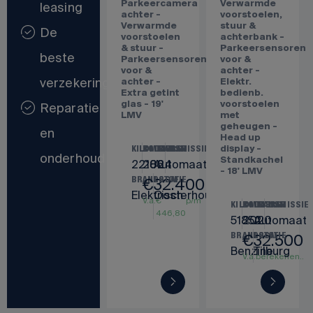
Adaptive
- IntelliSafe
Financiering
Cruise
Assist &
Control -
Surround -
en
Harman/Kardon
Parkeercamera
audio -
achter -
Parkeercamera
Verwarmde
leasing
achter -
voorstoelen,
Verwarmde
stuur &
De
voorstoelen
achterbank -
& stuur -
Parkeersensoren
beste
Parkeersensoren
voor &
voor &
achter -
verzekeringen
achter -
Elektr.
Extra getint
bedienb.
glas - 19'
voorstoelen
Reparatie
LMV
met
geheugen -
en
Head up
display -
KILOMETERS
BOUWJAAR
TRANSMISSIE
onderhoud
Standkachel
22186
2024
Automaat
- 18' LMV
€
32.400
BRANDSTOF
LOCATIE
Elektrisch
Oosterhout
V.a.
€
p/m
KILOMETERS
BOUWJAAR
TRANSMISSIE
446,80
51852
2020
Automaat
€
32.500
BRANDSTOF
LOCATIE
Benzine
Tilburg