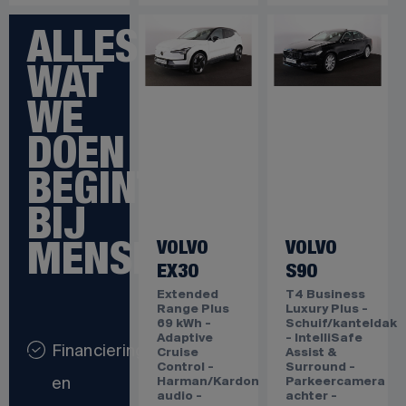
V.a.
€
p/m
446,80
ALLES
WAT
WE
DOEN
BEGINT
BIJ
VOLVO
VOLVO
MENSEN
EX30
S90
Extended
T4 Business
Range Plus
Luxury Plus -
69 kWh -
Schuif/kanteldak