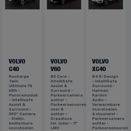
VOLVO
VOLVO
VOLVO
C40
V60
XC40
Recharge
B3 Core -
B4 R-Design
Twin
IntelliSafe
- IntelliSafe
Ultimate 78
Assist &
Surround -
kWh -
Surround -
Harman
Panoramadak
Parkeercamera
Kardon
- Intellisafe
achter -
Audio -
Assist &
Parkeersensoren
Verwarmbare
Surround -
voor &
voorstoelen