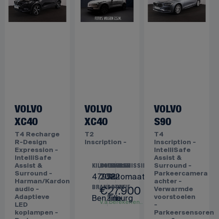
VOLVO
VOLVO
VOLVO
XC40
XC40
S90
T4 Recharge
T2
T4
R-Design
Inscription -
Inscription -
Expression -
IntelliSafe
IntelliSafe
Assist &
Assist &
Surround -
KILOMETERS
BOUWJAAR
TRANSMISSIE
Surround -
Parkeercamera
47958
2022
Automaat
Harman/Kardon
achter -
€
27.900
BRANDSTOF
LOCATIE
audio -
Verwarmde