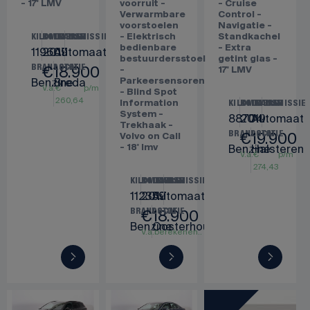
- 17' LMV
voorruit -
- Cruise
Verwarmbare
Control -
voorstoelen
Navigatie -
- Elektrisch
Standkachel
KILOMETERS
BOUWJAAR
TRANSMISSIE
bedienbare
- Extra
119607
2019
Automaat
bestuurdersstoel
getint glas -
€
18.900
BRANDSTOF
LOCATIE
-
17' LMV
Benzine
Breda
Parkeersensoren
V.a.
€
p/m
- Blind Spot
260,64
Information
KILOMETERS
BOUWJAAR
TRANSMISSIE
System -
88704
2019
Automaat
Trekhaak -
€
19.900
BRANDSTOF
LOCATIE
Volvo on Call
- 18' lmv
Benzine
Halsteren
V.a.
€
p/m
274,43
KILOMETERS
BOUWJAAR
TRANSMISSIE
112359
2017
Automaat
€
18.900
BRANDSTOF
LOCATIE
Benzine
Oosterhout
V.a.
€
p/m
260,64