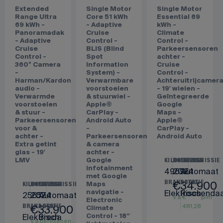
VOLVO
VOLVO
VOLVO
EX30
EX30
XC40
Extended
Single Motor
Single Motor
Range Ultra
Core 51 kWh
Essential 69
69 kWh -
- Adaptive
kWh -
Panoramadak
Cruise
Climate
- Adaptive
Control -
Control -
Cruise
BLIS (Blind
Parkeersensoren
Control -
Spot
achter -
360º Camera
Information
Cruise
-
System) -
Control -
Harman/Kardon
Verwarmbare
Achteruitrijcamer
audio -
voorstoelen
- 19' wielen -
Verwarmde
& stuurwiel -
Geïntegreerde
voorstoelen
Apple®
Google
& stuur -
CarPlay -
Maps -
Parkeersensoren
Android Auto
Apple®
voor &
-
CarPlay -
achter -
Parkeersensoren
Android Auto
Extra getint
& camera
glas - 19'
achter -
LMV
Google
KILOMETERS
BOUWJAAR
TRANSMISSIE
infotainment