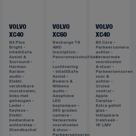
VOLVO
VOLVO
VOLVO
XC40
XC60
XC40
B3 Plus
Recharge T8
B3 Core -
Bright -
AWD
Parkeercamera
IntelliSafe
Inscription -
achter -
Assist &
Panorama/schuifdak
Verwarmde
Surround -
-
voorstoelen
Harman
Luchtvering
& stuur -
Kardon
- IntelliSafe
Parkeersensoren
audio -
Assist -
voor &
Elektr.
Bowers &
achter -
verstelbare
Wilkens
Cruise
voorstoelen,
audio -
control -
links met
Adaptieve
Apple
geheugen -
LED
Carplay -