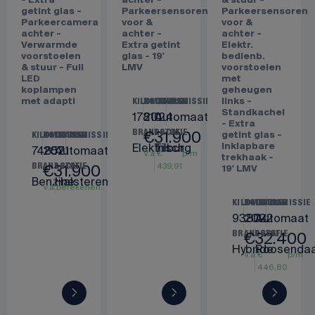
Harman/Kardon
Cruise
Camera -
audio -
Control -
Harman/Kardon
Elektr.
Harman/Kardon
audio -
bedienb.
audio -
Verwarmde
voorstoelen
Parkeercamera
voorstoelen
- Extra
achter -
& stuur -
getint glas -
Parkeersensoren
Parkeersensoren
Parkeercamera
voor &
voor &
achter -
achter -
achter -
Verwarmde
Extra getint
Elektr.
voorstoelen
glas - 19'
bedienb.
& stuur - Full
LMV
voorstoelen
LED
met
koplampen
geheugen
met adapti
links -
KILOMETERS
BOUWJAAR
TRANSMISSIE
Standkachel
17810
2024
Automaat
- Extra
€
31.900
BRANDSTOF
LOCATIE
getint glas -
KILOMETERS
BOUWJAAR
TRANSMISSIE
Elektrisch
Tilburg
Inklapbare
74857
2021
Automaat
V.a.
€
p/m
trekhaak -
439,91
€
31.900
BRANDSTOF
LOCATIE
19' LMV
Benzine
Halsteren
V.a.
€
p/m
439,91
KILOMETERS
BOUWJAAR
TRANSMISSIE
93804
2022
Automaat
€
32.400
BRANDSTOF
LOCATIE
Hybride
Roosendaa