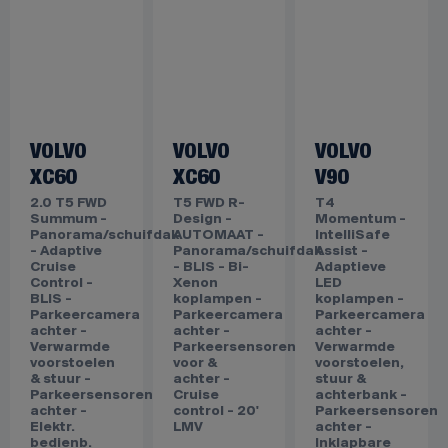
VOLVO
VOLVO
VOLVO
XC60
XC60
V90
2.0 T5 FWD
T5 FWD R-
T4
Summum -
Design -
Momentum -
Panorama/schuifdak
AUTOMAAT -
IntelliSafe
- Adaptive
Panorama/schuifdak
Assist -
Cruise
- BLIS - Bi-
Adaptieve
Control -
Xenon
LED
BLIS -
koplampen -
koplampen -
Parkeercamera
Parkeercamera
Parkeercamera
achter -
achter -
achter -
Verwarmde
Parkeersensoren
Verwarmde
voorstoelen
voor &
voorstoelen,
& stuur -
achter -
stuur &
Parkeersensoren
Cruise
achterbank -
achter -
control - 20'
Parkeersensoren