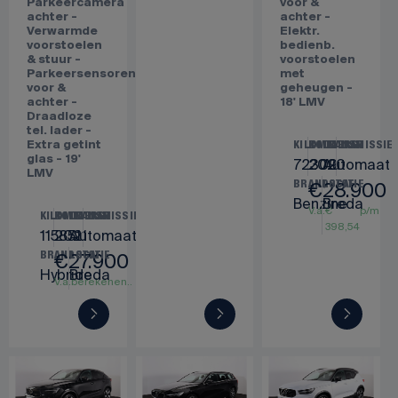
Adaptieve
Benzine
Tilburg
voorstoelen
V.a.
berekenen..
LED
-
koplampen -
Parkeersensoren
Parkeercamera
voor &
achter -
achter -
Verwarmde
Elektr.
voorstoelen
bedienb.
& stuur -
voorstoelen
Parkeersensoren
met
voor &
geheugen -
achter -
18' LMV
Draadloze
tel. lader -
Extra getint
KILOMETERS
BOUWJAAR
TRANSMISSIE
glas - 19'
72309
2020
Automaat
LMV
€
28.900
BRANDSTOF
LOCATIE
Benzine
Breda
V.a.
€
p/m
KILOMETERS
BOUWJAAR
TRANSMISSIE
398,54
115851
2021
Automaat
€
27.900
BRANDSTOF
LOCATIE
Hybride
Breda
V.a.
€
p/m
384,75