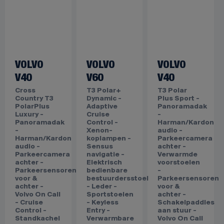
VOLVO
VOLVO
VOLVO
V40
V60
V40
Cross
T3 Polar+
T3 Polar
Country T3
Dynamic -
Plus Sport -
PolarPlus
Adaptive
Panoramadak
Luxury -
Cruise
-
Panoramadak
Control -
Harman/Kardon
-
Xenon-
audio -
Harman/Kardon
koplampen -
Parkeercamera
audio -
Sensus
achter -
Parkeercamera
navigatie -
Verwarmde
achter -
Elektrisch
voorstoelen
Parkeersensoren
bedienbare
-
voor &
bestuurdersstoel
Parkeersensoren
achter -
- Leder -
voor &
Volvo On Call
Sportstoelen
achter -
- Cruise
- Keyless
Schakelpaddles
Control -
Entry -
aan stuur -
Standkachel
Verwarmbare
Volvo On Call