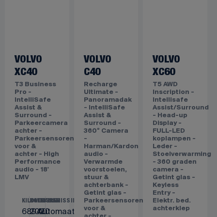
VOLVO
VOLVO
VOLVO
XC40
C40
XC60
T3 Business
Recharge
T5 AWD
Pro -
Ultimate -
Inscription -
IntelliSafe
Panoramadak
Intellisafe
Assist &
- IntelliSafe
Assist/Surround
Surround -
Assist &
- Head-up
Parkeercamera
Surround -
Display -
achter -
360º Camera
FULL-LED
Parkeersensoren
-
koplampen -
voor &
Harman/Kardon
Leder -
achter - High
audio -
Stoelverwarming
Performance
Verwarmde
- 360 graden
audio - 18'
voorstoelen,
camera -
LMV
stuur &
Getint glas -
achterbank -
Keyless