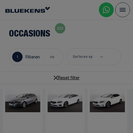
333
OCCASIONS
Filteren
1
Sorteren op
Reset filter