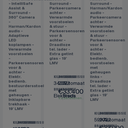
VOLVO
VOLVO
VOLVO
XC60
XC40
XC40
Recharge T8
Recharge
T5 Recharge
AWD R-
Plus 70 kWh
Plus Dark -
Design -
- IntelliSafe
IntelliSafe
Panorama/schuifdak
Assist &
Assist &
- IntelliSafe
Surround -
Surround -
Assist &
Parkeercamera
Harman/Kardon
Surround -
achter -
audio -
360º Camera
Verwarmde
Parkeercamera
-
voorstoelen
achter -
Harman/Kardon
& stuur -
Verwarmde
audio -
Parkeersensoren
voorstoelen
Adaptieve
voor &
& stuur -
LED
achter -
Parkeersensoren
koplampen -
Draadloze
voor &
Verwarmde
tel. lader -
achter -
voorstoelen
Extra getint
Elektr.
-
glas - 19'
bedienb.
Parkeersensoren
LMV
voorstoelen
voor &
met
achter -
geheugen
Elektr.
links -
KILOMETERS
BOUWJAAR
TRANSMISSIE
bedienb.
Draadloze
34017
2023
Automaat
bestuurdersstoel
tel. lader -
€
33.400
BRANDSTOF
LOCATIE
met
Extra getint
geheugen -
Elektrisch
Breda
glas - 19'