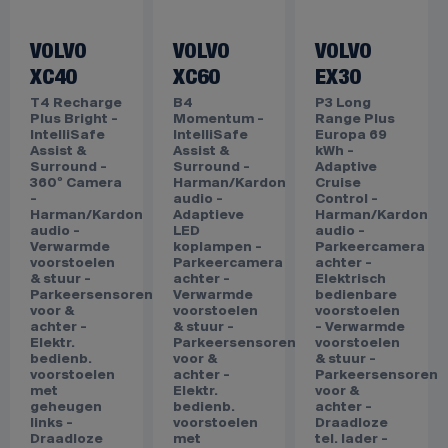
VOLVO
VOLVO
VOLVO
XC40
XC60
EX30
T4 Recharge
B4
P3 Long
Plus Bright -
Momentum -
Range Plus
IntelliSafe
IntelliSafe
Europa 69
Assist &
Assist &
kWh -
Surround -
Surround -
Adaptive
360º Camera
Harman/Kardon
Cruise
-
audio -
Control -
Harman/Kardon
Adaptieve
Harman/Kardon
audio -
LED
audio -
Verwarmde
koplampen -
Parkeercamera
voorstoelen
Parkeercamera
achter -
& stuur -
achter -
Elektrisch
Parkeersensoren
Verwarmde
bedienbare
voor &
voorstoelen
voorstoelen
achter -
& stuur -
- Verwarmde