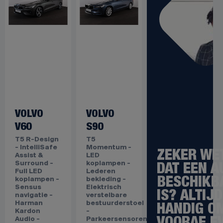
VOLVO
VOLVO
V60
S90
T5 R-Design
T5
- IntelliSafe
Momentum -
Assist &
LED
ZEKER WE
Surround -
koplampen -
Full LED
Lederen
DAT EEN A
koplampen -
bekleding -
Sensus
Elektrisch
BESCHIKB
navigatie -
verstelbare
IS? ALTIJD
Harman
bestuurderstoel
Kardon
-