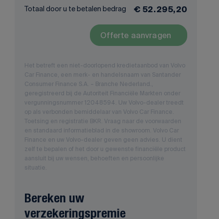
Totaal door u te betalen bedrag
€ 52.295,20
Offerte aanvragen
Het betreft een niet-doorlopend kredietaanbod van Volvo
Car Finance, een merk- en handelsnaam van Santander
Consumer Finance S.A. – Branche Nederland.,
geregistreerd bij de Autoriteit Financiële Markten onder
vergunningsnummer 12048594. Uw Volvo-dealer treedt
op als verbonden bemiddelaar van Volvo Car Finance.
Toetsing en registratie BKR. Vraag naar de voorwaarden
en standaard informatieblad in de showroom. Volvo Car
Finance en uw Volvo-dealer geven geen advies. U dient
zelf te bepalen of het door u gewenste financiële product
aansluit bij uw wensen, behoeften en persoonlijke
situatie.
Bereken uw
verzekeringspremie