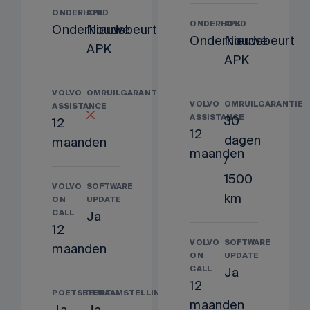
ONDERHOUD
APK
ONDERHOUD
APK
Onderhoudsbeurt
Nieuwe
Onderhoudsbeurt
Nieuwe
APK
APK
VOLVO
OMRUILGARANTIE
VOLVO
OMRUILGARANTIE
ASSISTANCE
ASSISTANCE
30
12
12
dagen
maanden
maanden
/
1500
VOLVO
SOFTWARE
km
ON
UPDATE
CALL
Ja
12
VOLVO
SOFTWARE
maanden
ON
UPDATE
CALL
Ja
12
POETSBEURT
TENAAMSTELLING
maanden
Ja
Ja