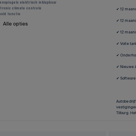
enspiegels elektrisch inklapbaar
tronic climate controle
✔ 12 maan
 hold functie
✔ 12 maand
Alle opties
✔ 12 maand
✔ Volle tank
✔ Onderho
✔ Nieuwe 
✔ Softwar
Autobedrij
vestiginge
Tilburg. H