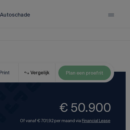
Autoschade
LYNK & CO
Lynk & Co 01
Lynk & Co 02
Lynk & Co 08
Print
Vergelijk
Plan een proefrit
Alle Lynk & Co occasions
€ 50.900
Of vanaf
€ 701,92
per maand via
Financial Lease