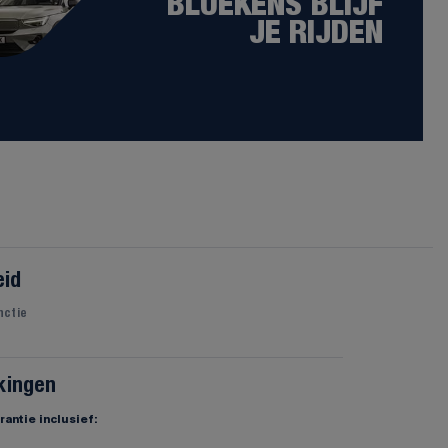
BLUEKENS BLIJF
JE RIJDEN
eid
unctie
kingen
antie inclusief: