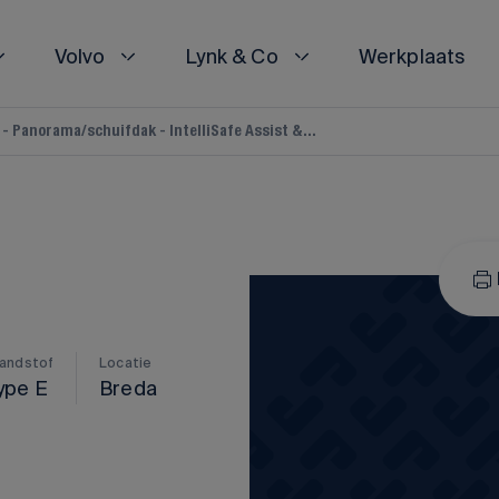
Volvo
Lynk & Co
Werkplaats
- Panorama/schuifdak - IntelliSafe Assist &...
EN
EN
POLESTAR
VESTIGINGEN
VESTIGINGEN
Polestar 2
Polestar 3
Alle Polestar occasions
randstof
Locatie
ype E
Breda