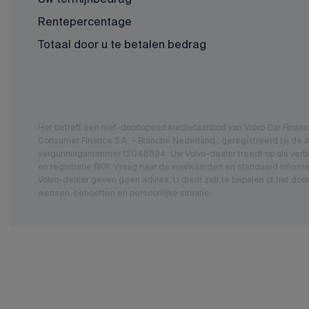
Rentepercentage
Totaal door u te betalen bedrag
Het betreft een niet-doorlopend kredietaanbod van Volvo Car Fina
Consumer Finance S.A. – Branche Nederland., geregistreerd bij de Au
vergunningsnummer 12048594. Uw Volvo-dealer treedt op als verbo
en registratie BKR. Vraag naar de voorwaarden en standaard informa
Volvo-dealer geven geen advies. U dient zelf te bepalen of het door
wensen, behoeften en persoonlijke situatie.