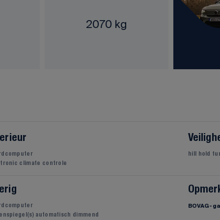
2070 kg
terieur
Veiligh
rdcomputer
hill hold f
tronic climate controle
erig
Opmer
rdcomputer
BOVAG-gar
tenspiegel(s) automatisch dimmend