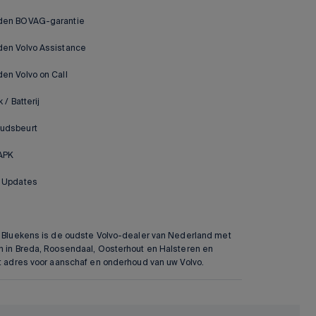
den BOVAG-garantie
en Volvo Assistance
en Volvo on Call
 / Batterij
udsbeurt
APK
e Updates
f Bluekens is de oudste Volvo-dealer van Nederland met
n in Breda, Roosendaal, Oosterhout en Halsteren en
et adres voor aanschaf en onderhoud van uw Volvo.