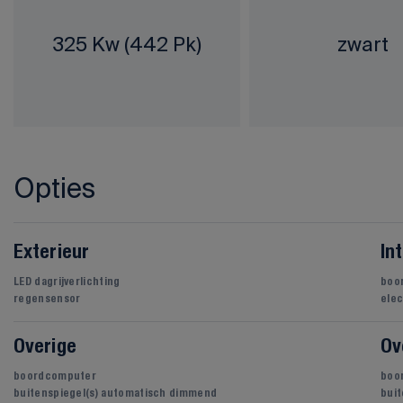
325 Kw (442 Pk)
zwart
Opties
Exterieur
In
LED dagrijverlichting
boo
regensensor
elec
Overige
Ov
boordcomputer
boo
buitenspiegel(s) automatisch dimmend
bui