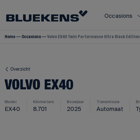
Occasions
Home
Occasions
Volvo EX40 Twin Performance Ultra Black Edition 
VOLVO
MODELL
MODELL
Volvo V40
Volvo V60
Overzicht
Volvo V70
Volvo V90
VOLVO EX40
Volvo S60
Volvo S80
Model
Kilometers
Bouwjaar
Transmissie
B
Volvo S90
EX40
8.701
2025
Automaat
T
Volvo C40
Volvo C70
Volvo EX30