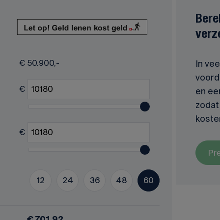
Bere
verz
€
50.900,-
In vee
voorde
€
en ee
zodat 
koste
€
Pr
12
24
36
48
60
€ 701,92