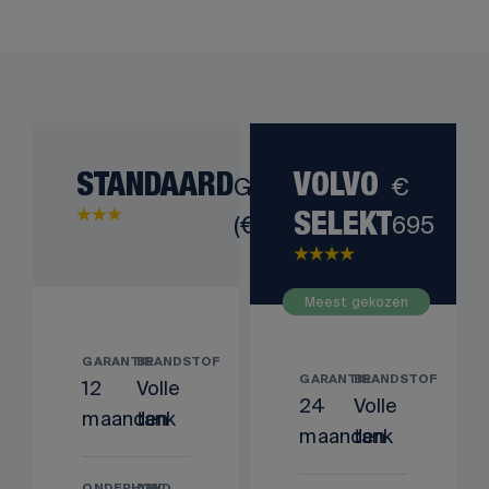
STANDAARD
Gratis
VOLVO
€
(€ 0)
695
SELEKT
Meest gekozen
GARANTIE
BRANDSTOF
GARANTIE
BRANDSTOF
12
Volle
24
Volle
maanden
tank
maanden
tank