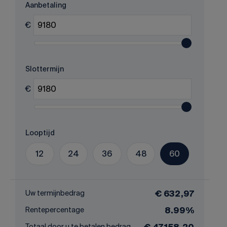
Aanbetaling
€
Slottermijn
€
Looptijd
12
24
36
48
60
Uw termijnbedrag
€ 632,97
Rentepercentage
8.99%
Totaal door u te betalen bedrag