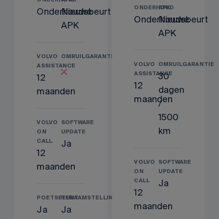
ONDERHOUD
APK
ONDERHOUD
APK
Onderhoudsbeurt
Nieuwe
Onderhoudsbeurt
Nieuwe
APK
APK
VOLVO
OMRUILGARANTIE
VOLVO
OMRUILGARANTIE
ASSISTANCE
ASSISTANCE
30
12
12
dagen
maanden
maanden
/
1500
VOLVO
SOFTWARE
km
ON
UPDATE
CALL
Ja
12
VOLVO
SOFTWARE
maanden
ON
UPDATE
CALL
Ja
12
POETSBEURT
TENAAMSTELLING
maanden
Ja
Ja