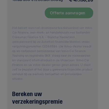
€ 47.158,20
Offerte aanvragen
Het betreft een niet-doorlopend kredietaanbod van Volvo
Car Finance, een merk- en handelsnaam van Santander
Consumer Finance S.A. – Branche Nederland.,
geregistreerd bij de Autoriteit Financiële Markten onder
vergunningsnummer 12048594. Uw Volvo-dealer treedt
op als verbonden bemiddelaar van Volvo Car Finance.
Toetsing en registratie BKR. Vraag naar de voorwaarden
en standaard informatieblad in de showroom. Volvo Car
Finance en uw Volvo-dealer geven geen advies. U dient
zelf te bepalen of het door u gewenste financiële product
aansluit bij uw wensen, behoeften en persoonlijke
situatie.
Bereken uw
verzekeringspremie