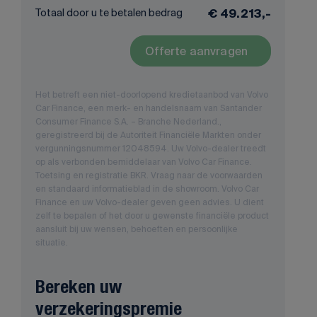
Totaal door u te betalen bedrag
€ 49.213,-
Offerte aanvragen
Het betreft een niet-doorlopend kredietaanbod van Volvo
Car Finance, een merk- en handelsnaam van Santander
Consumer Finance S.A. – Branche Nederland.,
geregistreerd bij de Autoriteit Financiële Markten onder
vergunningsnummer 12048594. Uw Volvo-dealer treedt
op als verbonden bemiddelaar van Volvo Car Finance.
Toetsing en registratie BKR. Vraag naar de voorwaarden
en standaard informatieblad in de showroom. Volvo Car
Finance en uw Volvo-dealer geven geen advies. U dient
zelf te bepalen of het door u gewenste financiële product
aansluit bij uw wensen, behoeften en persoonlijke
situatie.
Bereken uw
verzekeringspremie