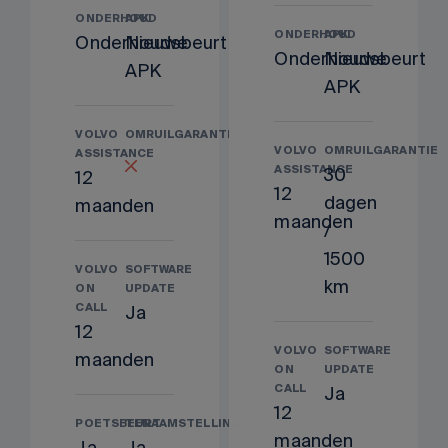
ONDERHOUD
APK
ONDERHOUD
APK
Onderhoudsbeurt
Nieuwe
Onderhoudsbeurt
Nieuwe
APK
APK
VOLVO
OMRUILGARANTIE
VOLVO
OMRUILGARANTIE
ASSISTANCE
ASSISTANCE
30
12
12
dagen
maanden
maanden
/
1500
VOLVO
SOFTWARE
km
ON
UPDATE
CALL
Ja
12
VOLVO
SOFTWARE
maanden
ON
UPDATE
CALL
Ja
12
POETSBEURT
TENAAMSTELLING
maanden
Ja
Ja