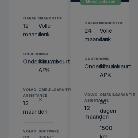
Meest gekozen
GARANTIE
BRANDSTOF
GARANTIE
BRANDSTOF
12
Volle
24
Volle
maanden
tank
maanden
tank
ONDERHOUD
APK
ONDERHOUD
APK
Onderhoudsbeurt
Nieuwe
Onderhoudsbeurt
Nieuwe
APK
APK
VOLVO
OMRUILGARANTIE
VOLVO
OMRUILGARANTIE
ASSISTANCE
ASSISTANCE
30
12
12
dagen
maanden
maanden
/
1500
VOLVO
SOFTWARE
km
ON
UPDATE