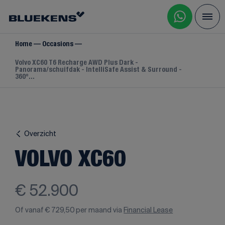
Home
Occasions
Volvo XC60 T6 Recharge AWD Plus Dark -
Panorama/schuifdak - IntelliSafe Assist & Surround -
360º...
Overzicht
VOLVO XC60
€ 52.900
Of vanaf
€ 729,50
per maand via
Financial Lease