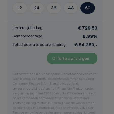
12
24
36
48
60
Uw termijnbedrag
€ 729,50
Rentepercentage
8.99%
Totaal door u te betalen bedrag
€ 54.350,-
Offerte aanvragen
Het betreft een niet-doorlopend kredietaanbod van Volvo
Car Finance, een merk- en handelsnaam van Santander
Consumer Finance S.A. – Branche Nederland.,
geregistreerd bij de Autoriteit Financiële Markten onder
vergunningsnummer 12048594. Uw Volvo-dealer treedt
op als verbonden bemiddelaar van Volvo Car Finance.
Toetsing en registratie BKR. Vraag naar de voorwaarden
en standaard informatieblad in de showroom. Volvo Car
Finance en uw Volvo-dealer geven geen advies. U dient