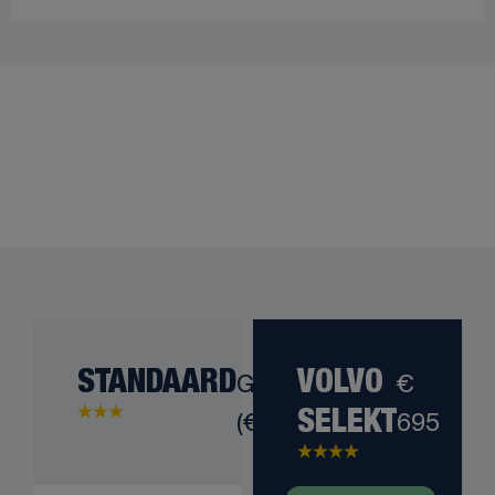
STANDAARD
Gratis
VOLVO
€
(€ 0)
695
SELEKT