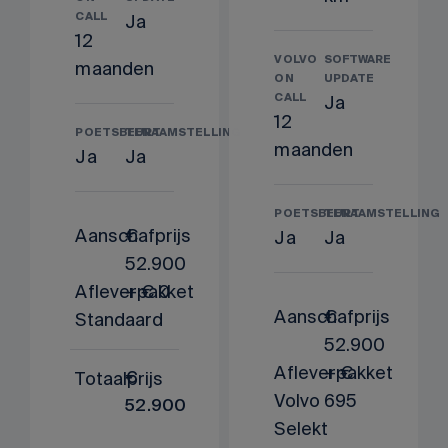
CALL
Ja
12
VOLVO
SOFTWARE
maanden
ON
UPDATE
CALL
Ja
12
POETSBEURT
TENAAMSTELLING
maanden
Ja
Ja
POETSBEURT
TENAAMSTELLING
Aanschafprijs
€
Ja
Ja
52.900
Afleverpakket
+ € 0
Aanschafprijs
€
Standaard
52.900
Afleverpakket
+ €
Totaalprijs
€
Volvo
695
52.900
Selekt