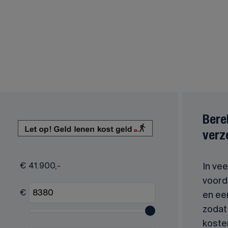
Bere
verz
€
41.900,-
In vee
voorde
€
en ee
zodat 
koste