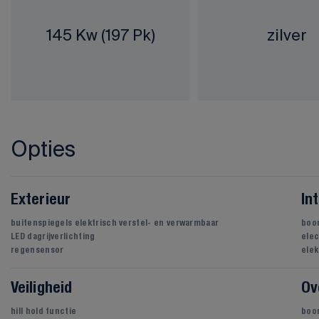
145 Kw (197 Pk)
zilver
Opties
Exterieur
In
buitenspiegels elektrisch verstel- en verwarmbaar
boo
LED dagrijverlichting
elec
regensensor
elek
Veiligheid
Ov
hill hold functie
boo