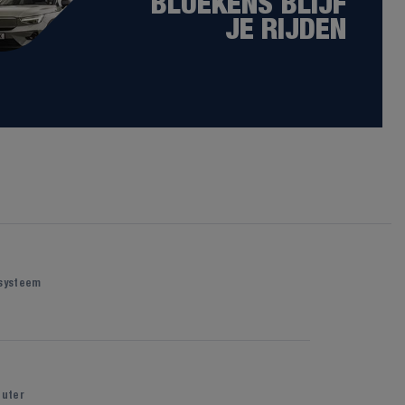
BLUEKENS BLIJF
JE RIJDEN
 systeem
uter