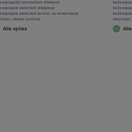
tenspiegel(s) automatisch dimmend
buitenspie
enspiegels elektrisch inklapbaar
buitenspieg
enspiegels elektrisch verstel- en verwarmbaar
buitenspie
tronic climate controle
electronic
Alle opties
Alle