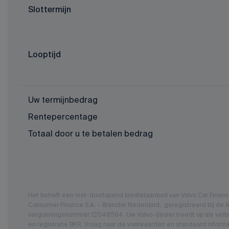
Slottermijn
Looptijd
Uw termijnbedrag
Rentepercentage
Totaal door u te betalen bedrag
Het betreft een niet-doorlopend kredietaanbod van Volvo Car Fina
Consumer Finance S.A. – Branche Nederland., geregistreerd bij de Au
vergunningsnummer 12048594. Uw Volvo-dealer treedt op als verbo
en registratie BKR. Vraag naar de voorwaarden en standaard informa