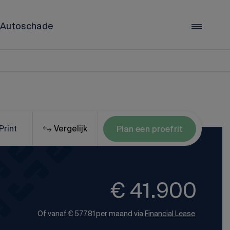
Autoschade
LYNK & CO
Lynk & Co 01
Lynk & Co 02
Lynk & Co 08
Print
Vergelijk
Plan een proefrit
Alle Lynk & Co occasions
€ 41.900
Of vanaf
€ 577,81
per maand via
Financial Lease