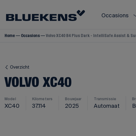
Occasions
Home
Occasions
Volvo XC40 B4 Plus Dark - IntelliSafe Assist & 
VOLVO
MODELL
MODELL
Volvo V40
Volvo V60
Overzicht
Volvo V70
Volvo V90
VOLVO XC40
Volvo S60
Volvo S80
Model
Kilometers
Bouwjaar
Transmissie
B
Volvo S90
XC40
37.114
2025
Automaat
B
Volvo C40
Volvo C70
Volvo EX30