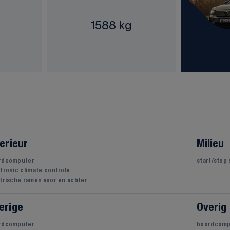
1588 kg
terieur
Milieu
rdcomputer
start/stop
tronic climate controle
trische ramen voor en achter
erige
Overig
rdcomputer
boordcomp