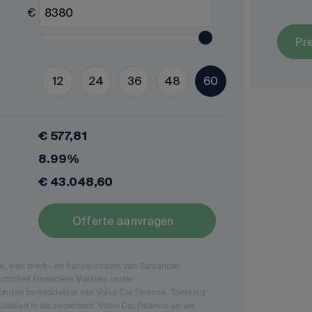
€
Pr
12
24
36
48
60
€ 577,81
8.99%
€ 43.048,60
Offerte aanvragen
nce, een merk- en handelsnaam van Santander
toriteit Financiële Markten onder
nden bemiddelaar van Volvo Car Finance. Toetsing
tieblad in de showroom. Volvo Car Finance en uw