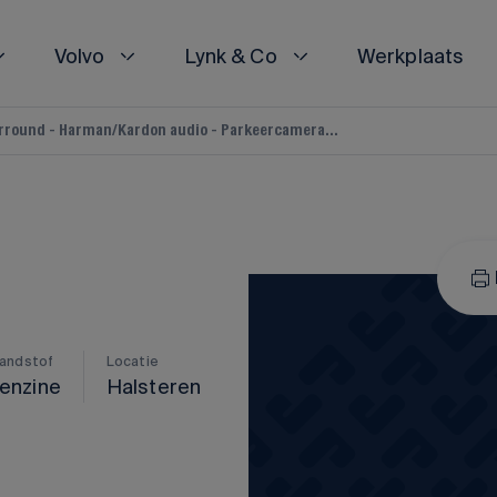
Volvo
Lynk & Co
Werkplaats
Surround - Harman/Kardon audio - Parkeercamera...
EN
EN
POLESTAR
VESTIGINGEN
VESTIGINGEN
Polestar 2
Polestar 3
Alle Polestar occasions
randstof
Locatie
enzine
Halsteren