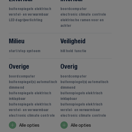
buitenspiegels elektrisch
boordcomputer
verstel- en verwarmbaar
electronic climate controle
LED dagrijverlichting
elektrische ramen voor en
achter
Milieu
Veiligheid
start/stop systeem
hill hold functie
Overige
Overig
boordcomputer
boordcomputer
buitenspiegel(s) automatisch
buitenspiegel(s) automatisch
dimmend
dimmend
buitenspiegels elektrisch
buitenspiegels elektrisch
inklapbaar
inklapbaar
buitenspiegels elektrisch
buitenspiegels elektrisch
verstel- en verwarmbaar
verstel- en verwarmbaar
electronic climate controle
electronic climate controle
Alle opties
Alle opties