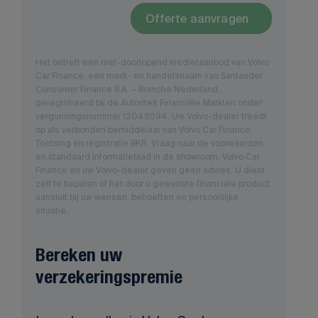
Offerte aanvragen
Het betreft een niet-doorlopend kredietaanbod van Volvo
Car Finance, een merk- en handelsnaam van Santander
Consumer Finance S.A. – Branche Nederland.,
geregistreerd bij de Autoriteit Financiële Markten onder
vergunningsnummer 12048594. Uw Volvo-dealer treedt
op als verbonden bemiddelaar van Volvo Car Finance.
Toetsing en registratie BKR. Vraag naar de voorwaarden
en standaard informatieblad in de showroom. Volvo Car
Finance en uw Volvo-dealer geven geen advies. U dient
zelf te bepalen of het door u gewenste financiële product
aansluit bij uw wensen, behoeften en persoonlijke
situatie.
Bereken uw
verzekeringspremie