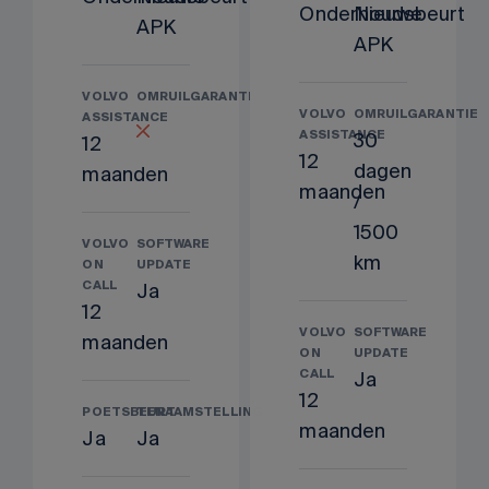
Onderhoudsbeurt
Nieuwe
APK
APK
VOLVO
OMRUILGARANTIE
VOLVO
OMRUILGARANTIE
ASSISTANCE
ASSISTANCE
30
12
12
dagen
maanden
maanden
/
1500
VOLVO
SOFTWARE
km
ON
UPDATE
CALL
Ja
12
VOLVO
SOFTWARE
maanden
ON
UPDATE
CALL
Ja
12
POETSBEURT
TENAAMSTELLING
maanden
Ja
Ja