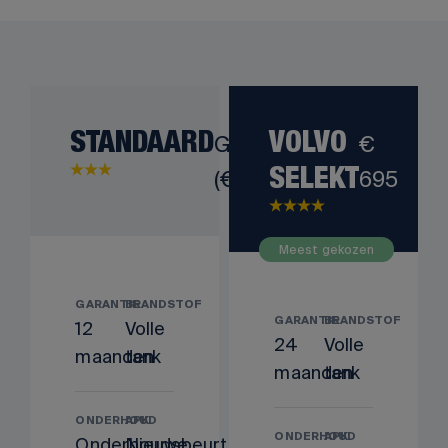
STANDAARD
Gratis
VOLVO
€
(€ 0)
695
SELEKT
Meest gekozen
GARANTIE
BRANDSTOF
GARANTIE
BRANDSTOF
12
Volle
24
Volle
maanden
tank
maanden
tank
ONDERHOUD
APK
ONDERHOUD
APK
Onderhoudsbeurt
Nieuwe