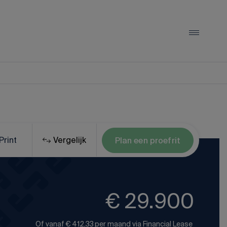
LYNK & CO
Lynk & Co 01
Lynk & Co 02
Print
Vergelijk
Plan een proefrit
Lynk & Co 08
Alle Lynk & Co occasions
€ 29.900
Of vanaf
€ 412,33
per maand via
Financial Lease