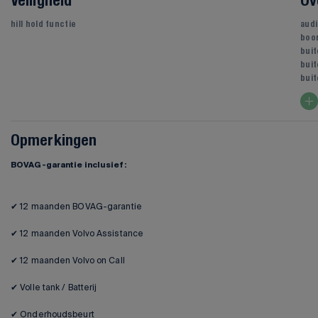
Veiligheid
Ov
hill hold functie
audi
boo
bui
buit
buit
Opmerkingen
BOVAG-garantie inclusief:
✔ 12 maanden BOVAG-garantie
✔ 12 maanden Volvo Assistance
✔ 12 maanden Volvo on Call
✔ Volle tank / Batterij
✔ Onderhoudsbeurt