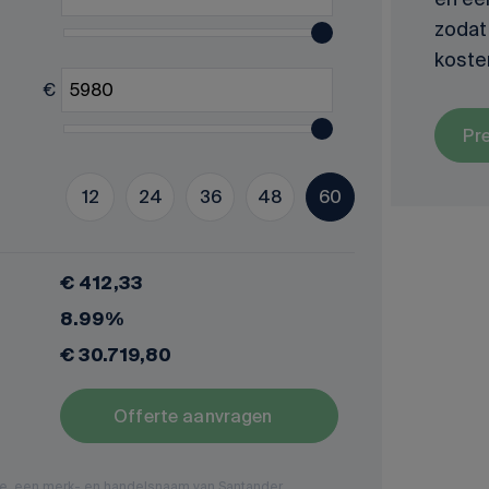
zodat 
koste
€
Pr
12
24
36
48
60
€ 412,33
8.99%
€ 30.719,80
Offerte aanvragen
nce, een merk- en handelsnaam van Santander