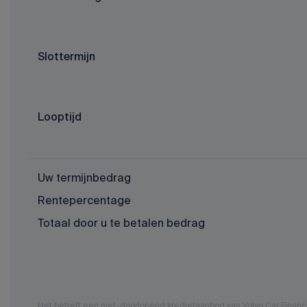
Slottermijn
Looptijd
Uw termijnbedrag
Rentepercentage
Totaal door u te betalen bedrag
Het betreft een niet-doorlopend kredietaanbod van Volvo Car Fina