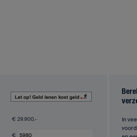
Bere
verz
€
29.900,-
In vee
voorde
€
en ee