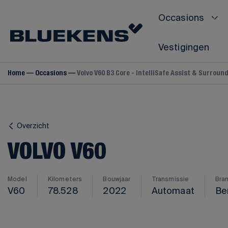
Occasions
Vestigingen
Home
Occasions
Volvo V60 B3 Core - IntelliSafe Assist & Surrou
VOLVO
Volvo V40
Volvo V60
Overzicht
Volvo V70
VOLVO V60
Volvo V90
Volvo S60
Volvo S80
Model
Kilometers
Bouwjaar
Transmissie
Bra
V60
78.528
2022
Automaat
Be
Volvo S90
Volvo C40
Volvo C70