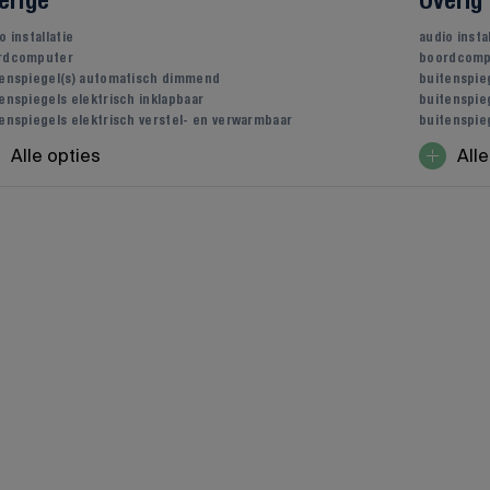
erige
Overig
o installatie
audio insta
rdcomputer
boordcomp
tenspiegel(s) automatisch dimmend
buitenspie
enspiegels elektrisch inklapbaar
buitenspieg
enspiegels elektrisch verstel- en verwarmbaar
buitenspie
Alle opties
Alle