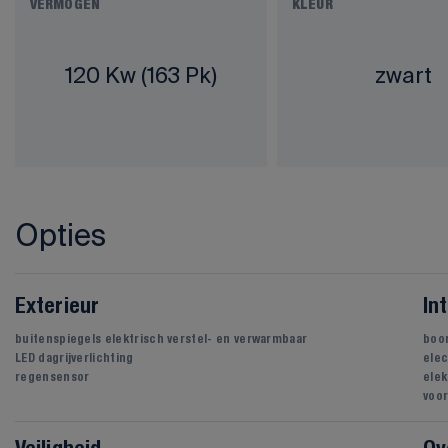
VERMOGEN
KLEUR
120 Kw (163 Pk)
zwart
Opties
Exterieur
In
buitenspiegels elektrisch verstel- en verwarmbaar
boo
LED dagrijverlichting
elec
regensensor
elek
voor