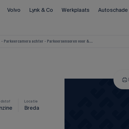
Volvo
Lynk & Co
Werkplaats
Autoschade
nd - Parkeercamera achter - Parkeersensoren voor &...
POLESTAR
Polestar 2
Polestar 3
Alle Polestar occasions
ndstof
Locatie
nzine
Breda