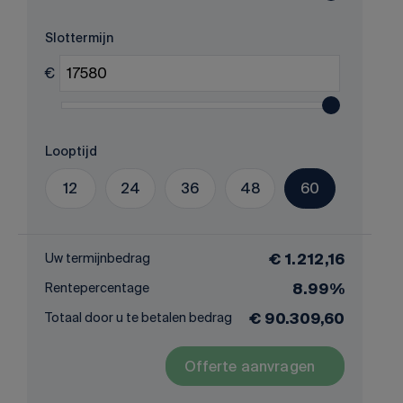
Slottermijn
€
Looptijd
12
24
36
48
60
Uw termijnbedrag
€ 1.212,16
Rentepercentage
8.99%
Totaal door u te betalen bedrag
€ 90.309,60
Offerte aanvragen