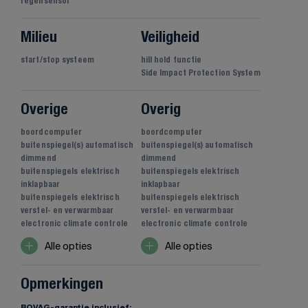
regensensor
Milieu
Veiligheid
start/stop systeem
hill hold functie
Side Impact Protection System
Overige
Overig
boordcomputer
boordcomputer
buitenspiegel(s) automatisch
buitenspiegel(s) automatisch
dimmend
dimmend
buitenspiegels elektrisch
buitenspiegels elektrisch
inklapbaar
inklapbaar
buitenspiegels elektrisch
buitenspiegels elektrisch
verstel- en verwarmbaar
verstel- en verwarmbaar
electronic climate controle
electronic climate controle
Alle opties
Alle opties
Opmerkingen