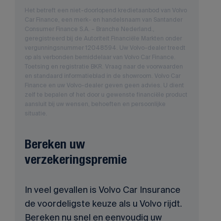
Het betreft een niet-doorlopend kredietaanbod van Volvo
Car Finance, een merk- en handelsnaam van Santander
Consumer Finance S.A. – Branche Nederland.,
geregistreerd bij de Autoriteit Financiële Markten onder
vergunningsnummer 12048594. Uw Volvo-dealer treedt
op als verbonden bemiddelaar van Volvo Car Finance.
Toetsing en registratie BKR. Vraag naar de voorwaarden
en standaard informatieblad in de showroom. Volvo Car
Finance en uw Volvo-dealer geven geen advies. U dient
zelf te bepalen of het door u gewenste financiële product
aansluit bij uw wensen, behoeften en persoonlijke
situatie.
Bereken uw
verzekeringspremie
In veel gevallen is Volvo Car Insurance
de voordeligste keuze als u Volvo rijdt.
Bereken nu snel en eenvoudig uw