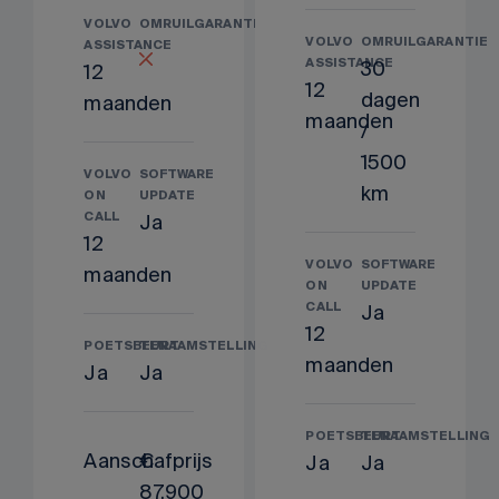
VOLVO
OMRUILGARANTIE
VOLVO
OMRUILGARANTIE
ASSISTANCE
ASSISTANCE
30
12
12
dagen
maanden
maanden
/
1500
VOLVO
SOFTWARE
km
ON
UPDATE
CALL
Ja
12
VOLVO
SOFTWARE
maanden
ON
UPDATE
CALL
Ja
12
POETSBEURT
TENAAMSTELLING
maanden
Ja
Ja
POETSBEURT
TENAAMSTELLING
Aanschafprijs
€
Ja
Ja
87.900