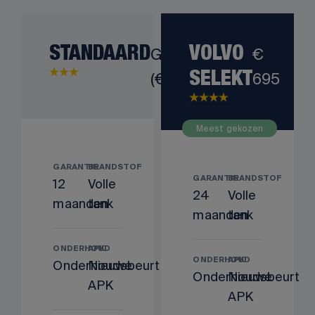
STANDAARD
Gratis
VOLVO
€
(€ 0)
695
SELEKT
Meest gekozen
GARANTIE
BRANDSTOF
GARANTIE
BRANDSTOF
12
Volle
24
Volle
maanden
tank
maanden
tank
ONDERHOUD
APK
ONDERHOUD
APK
Onderhoudsbeurt
Nieuwe
Onderhoudsbeurt
Nieuwe
APK
APK