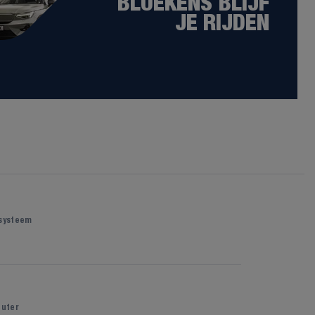
BLUEKENS BLIJF
JE RIJDEN
 systeem
uter