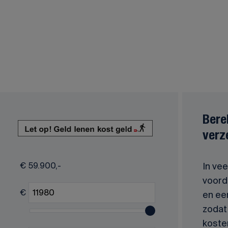
Bere
verz
€
59.900,-
In vee
voorde
€
en ee
zodat 
koste