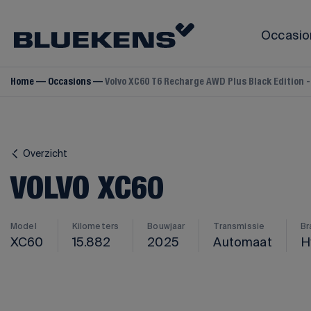
Occasio
Home
Occasions
Volvo XC60 T6 Recharge AWD Plus Black Edition -
VOLVO
Volvo V40
Volvo V60
Overzicht
Volvo V70
Volvo V90
VOLVO XC60
Volvo S60
Volvo S80
Model
Kilometers
Bouwjaar
Transmissie
Br
Volvo S90
XC60
15.882
2025
Automaat
H
Volvo C40
Volvo C70
Volvo EX30