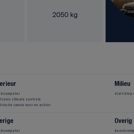
2050 kg
terieur
Milieu
rdcomputer
start/stop
tronic climate controle
trische ramen voor en achter
erige
Overig
rdcomputer
boordcomp