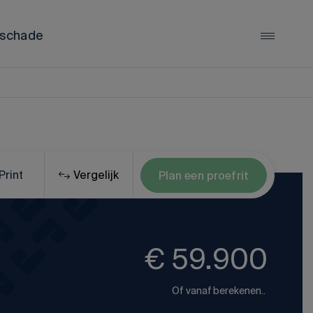
schade
LYNK & CO
Lynk & Co 01
Lynk & Co 02
Lynk & Co 08
Print
Vergelijk
Plan een proefrit
Alle Lynk & Co occasions
€ 59.900
Of vanaf
berekenen..