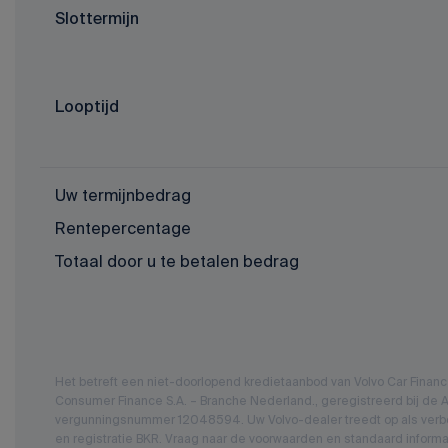
Slottermijn
Looptijd
Uw termijnbedrag
Rentepercentage
Totaal door u te betalen bedrag
Het betreft een niet-doorlopend kredietaanbod van Volvo Car Fina
Consumer Finance S.A. – Branche Nederland., geregistreerd bij de Au
vergunningsnummer 12048594. Uw Volvo-dealer treedt op als verbo
en registratie BKR. Vraag naar de voorwaarden en standaard informa