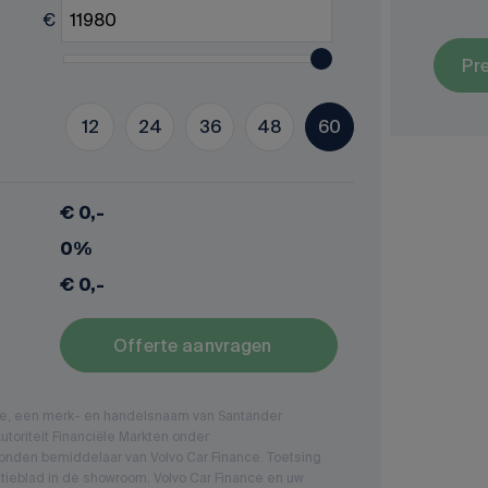
€
Pr
12
24
36
48
60
€ 0,-
0%
€ 0,-
Offerte aanvragen
nce, een merk- en handelsnaam van Santander
toriteit Financiële Markten onder
nden bemiddelaar van Volvo Car Finance. Toetsing
tieblad in de showroom. Volvo Car Finance en uw