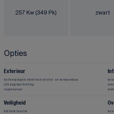
257 Kw (349 Pk)
zwart
Opties
Exterieur
In
buitenspiegels elektrisch verstel- en verwarmbaar
boo
LED dagrijverlichting
elec
regensensor
elek
Veiligheid
Ov
hill hold functie
boo