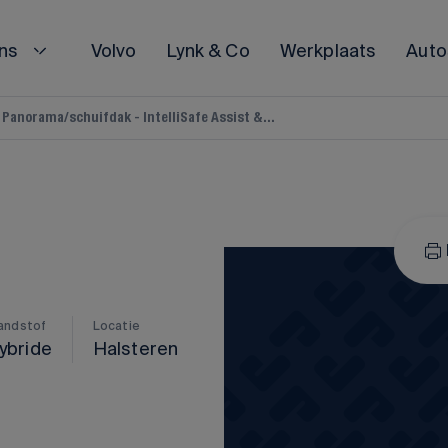
ns
Volvo
Lynk & Co
Werkplaats
Auto
 Panorama/schuifdak - IntelliSafe Assist &...
POLESTAR
Polestar 2
Polestar 3
Alle Polestar occasions
andstof
Locatie
ybride
Halsteren