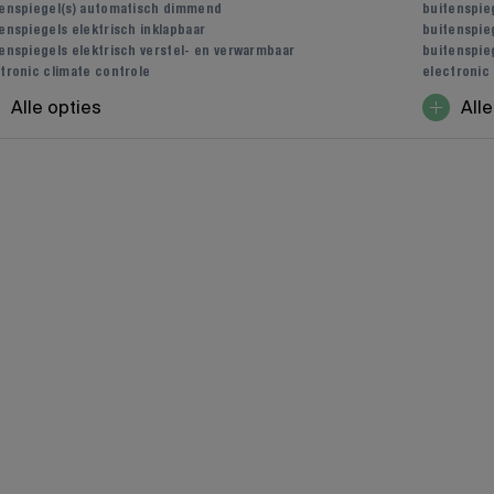
tenspiegel(s) automatisch dimmend
buitenspie
enspiegels elektrisch inklapbaar
buitenspieg
enspiegels elektrisch verstel- en verwarmbaar
buitenspie
tronic climate controle
electronic
Alle opties
Alle