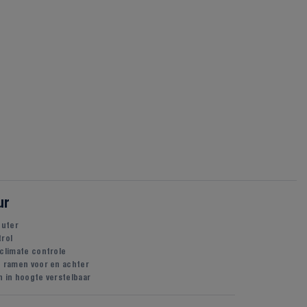
ur
uter
trol
 climate controle
e ramen voor en achter
n in hoogte verstelbaar