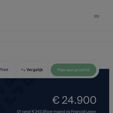
LYNK & CO
Lynk & Co 01
Lynk & Co 02
Print
Vergelijk
Plan een proefrit
Lynk & Co 08
Alle Lynk & Co occasions
€ 24.900
Of vanaf
€ 343,38
per maand via
Financial Lease