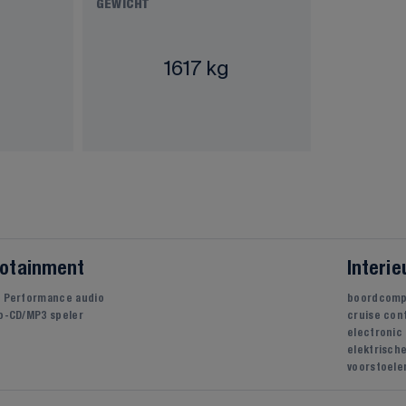
GEWICHT
1617 kg
fotainment
Interie
h Performance audio
boordcomp
o-CD/MP3 speler
cruise con
electronic
elektrisch
voorstoele