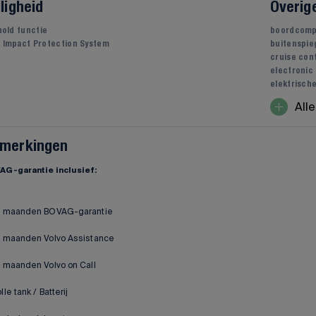
iligheid
Overig
 hold functie
boordcomp
 Impact Protection System
buitenspie
cruise con
electronic
elektrisch
Alle
merkingen
AG-garantie inclusief:
2 maanden BOVAG-garantie
2 maanden Volvo Assistance
 maanden Volvo on Call
lle tank / Batterij