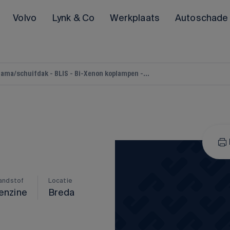
Volvo
Lynk & Co
Werkplaats
Autoschade
ama/schuifdak - BLIS - Bi-Xenon koplampen -...
POLESTAR
Polestar 2
Polestar 3
Alle Polestar occasions
andstof
Locatie
enzine
Breda