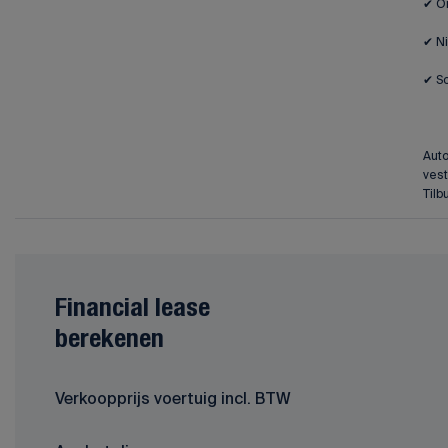
✔ O
✔ N
✔ S
Auto
vest
Tilb
Financial lease
berekenen
Verkoopprijs voertuig incl. BTW