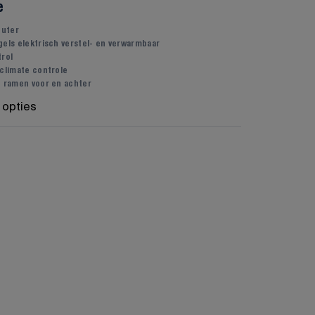
e
uter
gels elektrisch verstel- en verwarmbaar
trol
 climate controle
e ramen voor en achter
 opties