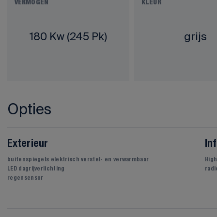
VERMOGEN
KLEUR
180 Kw (245 Pk)
grijs
Opties
Exterieur
In
buitenspiegels elektrisch verstel- en verwarmbaar
Hig
LED dagrijverlichting
radi
regensensor