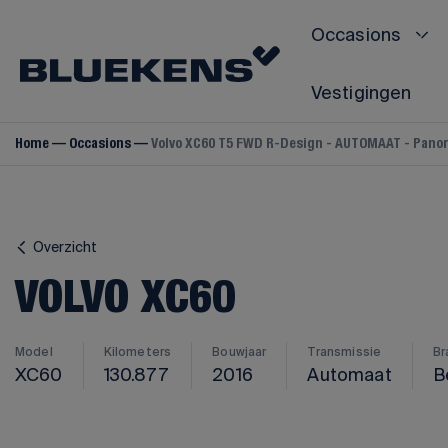
Occasions
Vestigingen
Home
Occasions
Volvo XC60 T5 FWD R-Design - AUTOMAAT - Panor
VOLVO
Volvo V40
Volvo V60
Overzicht
Volvo V70
VOLVO XC60
Volvo V90
Volvo S60
Volvo S80
Model
Kilometers
Bouwjaar
Transmissie
Br
XC60
130.877
2016
Automaat
B
Volvo S90
Volvo C40
Volvo C70