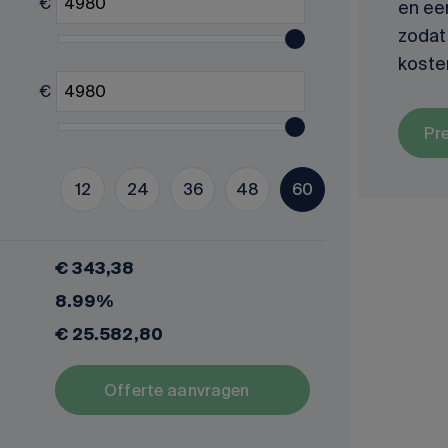
€
en ee
zodat 
koste
€
Pr
12
24
36
48
60
€ 343,38
8.99%
€ 25.582,80
Offerte aanvragen