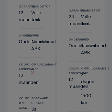
GARANTIE
BRANDSTOF
GARANTIE
BRANDSTOF
12
Volle
24
Volle
maanden
tank
maanden
tank
ONDERHOUD
APK
ONDERHOUD
APK
Onderhoudsbeurt
Nieuwe
Onderhoudsbeurt
Nieuwe
APK
APK
VOLVO
OMRUILGARANTIE
VOLVO
OMRUILGARANTIE
ASSISTANCE
ASSISTANCE
30
12
12
dagen
maanden
maanden
/
1500
VOLVO
SOFTWARE
km
ON
UPDATE
CALL
Ja