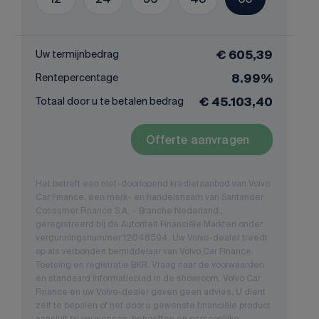
Uw termijnbedrag
€ 605,39
Rentepercentage
8.99%
Totaal door u te betalen bedrag
€ 45.103,40
Offerte aanvragen
Het betreft een niet-doorlopend kredietaanbod van Volvo
Car Finance, een merk- en handelsnaam van Santander
Consumer Finance S.A. – Branche Nederland.,
geregistreerd bij de Autoriteit Financiële Markten onder
vergunningsnummer 12048594. Uw Volvo-dealer treedt
op als verbonden bemiddelaar van Volvo Car Finance.
Toetsing en registratie BKR. Vraag naar de voorwaarden
en standaard informatieblad in de showroom. Volvo Car
Finance en uw Volvo-dealer geven geen advies. U dient
zelf te bepalen of het door u gewenste financiële product
aansluit bij uw wensen, behoeften en persoonlijke