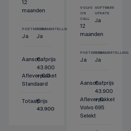
12
VOLVO
SOFTWARE
maanden
ON
UPDATE
CALL
Ja
12
POETSBEURT
TENAAMSTELLING
maanden
Ja
Ja
POETSBEURT
TENAAMSTELLING
Aanschafprijs
€
Ja
Ja
43.900
Afleverpakket
+ € 0
Aanschafprijs
€
Standaard
43.900
Afleverpakket
+ €
Totaalprijs
€
Volvo
695
43.900
Selekt