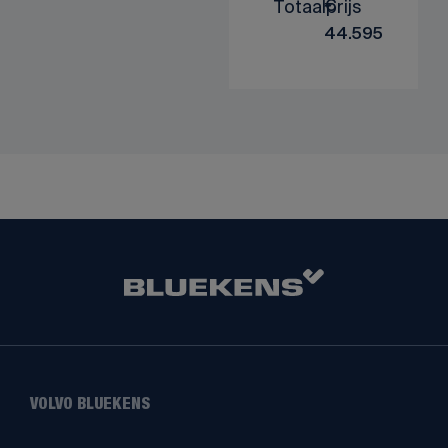
Totaalprijs
€
44.595
VOLVO BLUEKENS