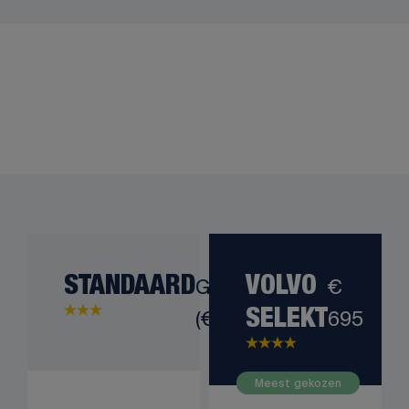
STANDAARD
Gratis
VOLVO
€
(€ 0)
695
SELEKT
Meest gekozen