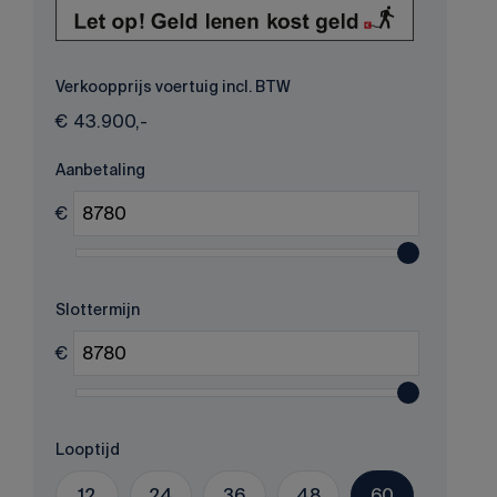
Verkoopprijs voertuig incl. BTW
€
43.900,-
Aanbetaling
€
Slottermijn
€
Looptijd
12
24
36
48
60