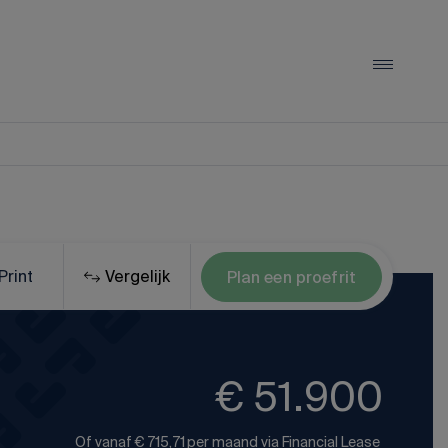
LYNK & CO
Lynk & Co 01
Lynk & Co 02
Print
Vergelijk
Plan een proefrit
Lynk & Co 08
Alle Lynk & Co occasions
€ 51.900
Of vanaf
€ 715,71
per maand via
Financial Lease