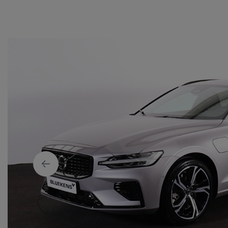
Volvo EX30
Volvo EX40
Volvo EX90
Volvo XC40
Volvo XC60
Volvo XC90
Volvo EC40
Volvo ES90
Alle Volvo occasions