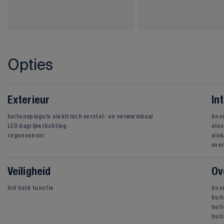
Opties
Exterieur
In
buitenspiegels elektrisch verstel- en verwarmbaar
boo
LED dagrijverlichting
elec
regensensor
elek
voor
Veiligheid
Ov
hill hold functie
boo
bui
buit
buit