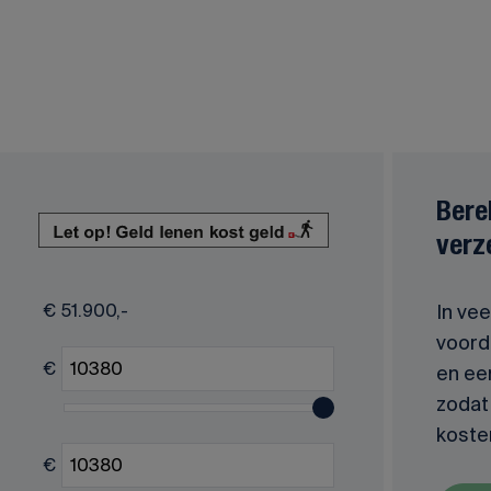
Bere
verz
€
51.900,-
In vee
voorde
€
en ee
zodat 
koste
€