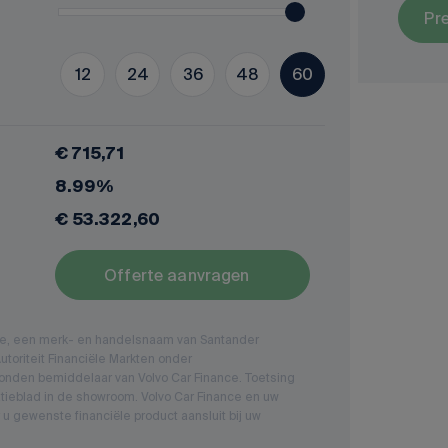
Pr
12
24
36
48
60
€ 715,71
8.99%
€ 53.322,60
Offerte aanvragen
nce, een merk- en handelsnaam van Santander
toriteit Financiële Markten onder
nden bemiddelaar van Volvo Car Finance. Toetsing
tieblad in de showroom. Volvo Car Finance en uw
 u gewenste financiële product aansluit bij uw