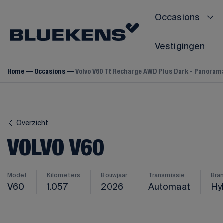
Occasions
Vestigingen
Home
Occasions
Volvo V60 T6 Recharge AWD Plus Dark - Panorama/
VOLVO
Volvo V40
Volvo V60
Overzicht
Volvo V70
VOLVO V60
Volvo V90
Volvo S60
Volvo S80
Model
Kilometers
Bouwjaar
Transmissie
Bra
V60
1.057
2026
Automaat
Hy
Volvo S90
Volvo C40
Volvo C70