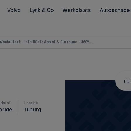
Volvo
Lynk & Co
Werkplaats
Autoschade
schuifdak - IntelliSafe Assist & Surround - 360º...
POLESTAR
Polestar 2
Polestar 3
Alle Polestar occasions
ndstof
Locatie
bride
Tilburg