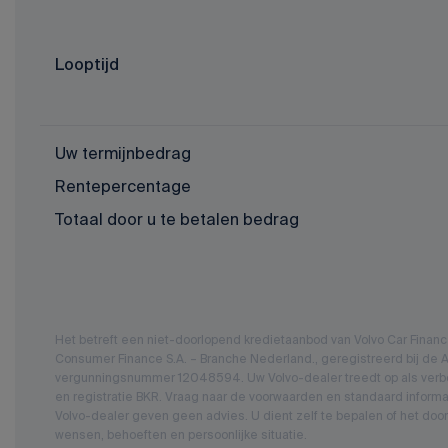
Looptijd
Uw termijnbedrag
Rentepercentage
Totaal door u te betalen bedrag
Het betreft een niet-doorlopend kredietaanbod van Volvo Car Fina
Consumer Finance S.A. – Branche Nederland., geregistreerd bij de Au
vergunningsnummer 12048594. Uw Volvo-dealer treedt op als verbo
en registratie BKR. Vraag naar de voorwaarden en standaard informa
Volvo-dealer geven geen advies. U dient zelf te bepalen of het door
wensen, behoeften en persoonlijke situatie.