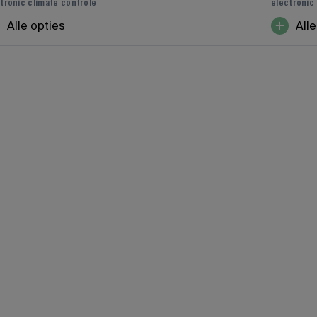
tronic climate controle
electronic
Alle opties
Alle