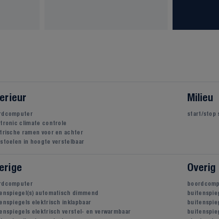
terieur
Milieu
rdcomputer
start/stop
tronic climate controle
trische ramen voor en achter
stoelen in hoogte verstelbaar
erige
Overig
rdcomputer
boordcomp
tenspiegel(s) automatisch dimmend
buitenspie
enspiegels elektrisch inklapbaar
buitenspieg
enspiegels elektrisch verstel- en verwarmbaar
buitenspie