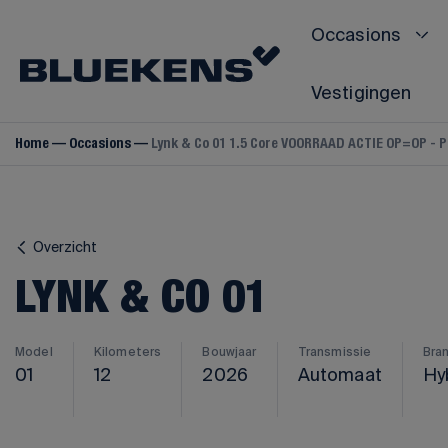
Occasions
Vestigingen
Home
Occasions
Lynk & Co 01 1.5 Core VOORRAAD ACTIE OP=OP - P
VOLVO
Volvo V40
Volvo V60
Overzicht
Volvo V70
LYNK & CO 01
Volvo V90
Volvo S60
Volvo S80
Model
Kilometers
Bouwjaar
Transmissie
Bra
01
12
2026
Automaat
Hy
Volvo S90
Volvo C40
Volvo C70