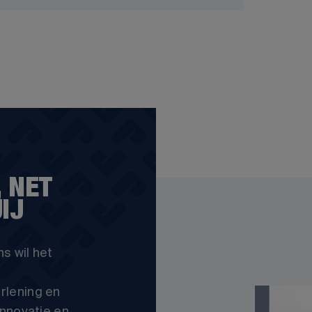
 NET
IJ
s wil het
rlening en
innovatie en