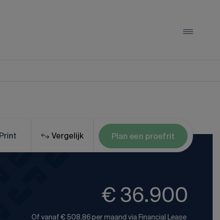
LYNK & CO
Lynk & Co 01
Lynk & Co 02
Print
Vergelijk
Plan een proefrit
Lynk & Co 08
Alle Lynk & Co occasions
€ 36.900
Of vanaf
€ 508,86
per maand via
Financial Lease