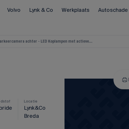
Volvo
Lynk & Co
Werkplaats
Autoschade
arkeercamera achter - LED Koplampen met actieve...
POLESTAR
Polestar 2
Polestar 3
Alle Polestar occasions
ndstof
Locatie
bride
Lynk&Co
Breda