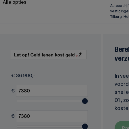
Alle opties
Autobedrij
vestiginge
Tilburg. H
Bere
verz
€
36.900,-
In vee
voorde
€
snel 
01 , z
koste
€
Pr