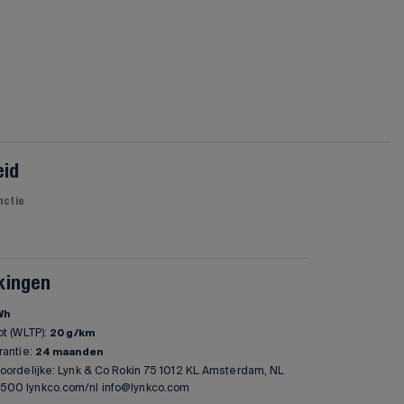
eid
unctie
kingen
Wh
ot (WLTP):
20 g/km
rantie:
24 maanden
oordelijke: Lynk & Co Rokin 75 1012 KL Amsterdam, NL
00 lynkco.com/nl info@lynkco.com