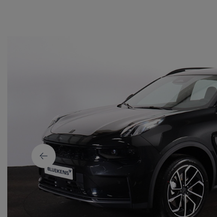
Volvo EX30
Volvo EX40
Volvo EX90
Volvo XC40
Volvo XC60
Volvo XC90
Volvo EC40
Volvo ES90
Alle Volvo occasions