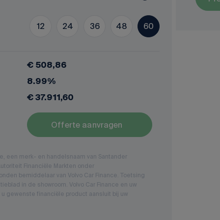
12
24
36
48
60
€ 508,86
8.99%
€ 37.911,60
Offerte aanvragen
nce, een merk- en handelsnaam van Santander
toriteit Financiële Markten onder
nden bemiddelaar van Volvo Car Finance. Toetsing
tieblad in de showroom. Volvo Car Finance en uw
 u gewenste financiële product aansluit bij uw