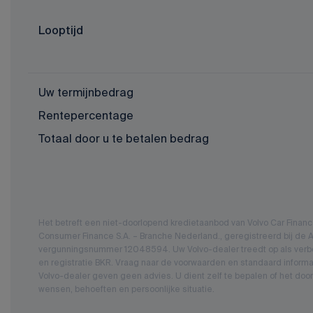
Looptijd
Uw termijnbedrag
Rentepercentage
Totaal door u te betalen bedrag
Het betreft een niet-doorlopend kredietaanbod van Volvo Car Fina
Consumer Finance S.A. – Branche Nederland., geregistreerd bij de Au
vergunningsnummer 12048594. Uw Volvo-dealer treedt op als verbo
en registratie BKR. Vraag naar de voorwaarden en standaard informa
Volvo-dealer geven geen advies. U dient zelf te bepalen of het door
wensen, behoeften en persoonlijke situatie.