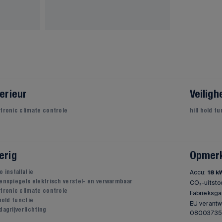
terieur
Veiligh
tronic climate controle
hill hold f
erig
Opmer
Accu:
o installatie
18 k
enspiegels elektrisch verstel- en verwarmbaar
CO₂-uitsto
tronic climate controle
Fabrieksga
 hold functie
EU verantw
dagrijverlichting
080037355