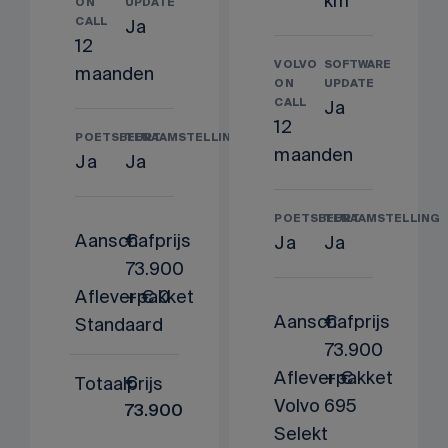
km
ON
UPDATE
CALL
Ja
12
VOLVO
SOFTWARE
maanden
ON
UPDATE
CALL
Ja
12
POETSBEURT
TENAAMSTELLING
maanden
Ja
Ja
POETSBEURT
TENAAMSTELLING
Aanschafprijs
€
Ja
Ja
73.900
Afleverpakket
+ € 0
Aanschafprijs
€
Standaard
73.900
Afleverpakket
+ €
Totaalprijs
€
Volvo
695
73.900
Selekt