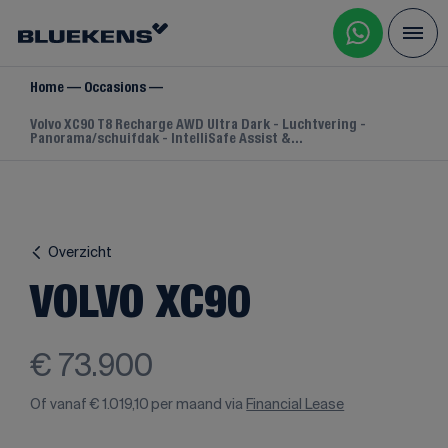
Home
Occasions
Volvo XC90 T8 Recharge AWD Ultra Dark - Luchtvering -
Panorama/schuifdak - IntelliSafe Assist &...
Overzicht
VOLVO XC90
€ 73.900
Of vanaf
€ 1.019,10
per maand via
Financial Lease