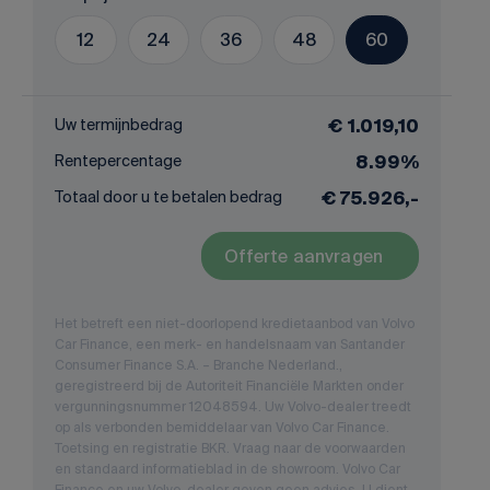
12
24
36
48
60
Uw termijnbedrag
€ 1.019,10
Rentepercentage
8.99%
Totaal door u te betalen bedrag
€ 75.926,-
Offerte aanvragen
Het betreft een niet-doorlopend kredietaanbod van Volvo
Car Finance, een merk- en handelsnaam van Santander
Consumer Finance S.A. – Branche Nederland.,
geregistreerd bij de Autoriteit Financiële Markten onder
vergunningsnummer 12048594. Uw Volvo-dealer treedt
op als verbonden bemiddelaar van Volvo Car Finance.
Toetsing en registratie BKR. Vraag naar de voorwaarden
en standaard informatieblad in de showroom. Volvo Car
Finance en uw Volvo-dealer geven geen advies. U dient