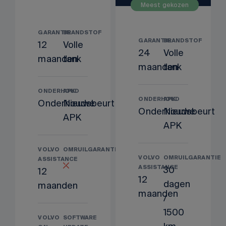
Meest gekozen
GARANTIE
BRANDSTOF
GARANTIE
BRANDSTOF
12
Volle
24
Volle
maanden
tank
maanden
tank
ONDERHOUD
APK
ONDERHOUD
APK
Onderhoudsbeurt
Nieuwe
Onderhoudsbeurt
Nieuwe
APK
APK
VOLVO
OMRUILGARANTIE
VOLVO
OMRUILGARANTIE
ASSISTANCE
ASSISTANCE
30
12
12
dagen
maanden
maanden
/
1500
VOLVO
SOFTWARE