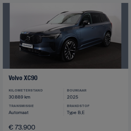
Volvo XC90
KILOMETERSTAND
BOUWJAAR
30.889 km
2025
TRANSMISSIE
BRANDSTOF
Automaat
Type B,E
€ 73.900