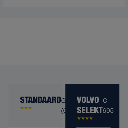
STANDAARD
Gratis
VOLVO
€
(€ 0)
695
SELEKT