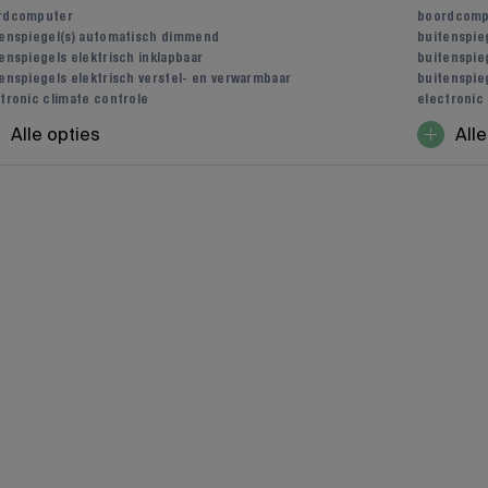
rdcomputer
boordcomp
tenspiegel(s) automatisch dimmend
buitenspie
enspiegels elektrisch inklapbaar
buitenspieg
enspiegels elektrisch verstel- en verwarmbaar
buitenspie
tronic climate controle
electronic
Alle opties
Alle