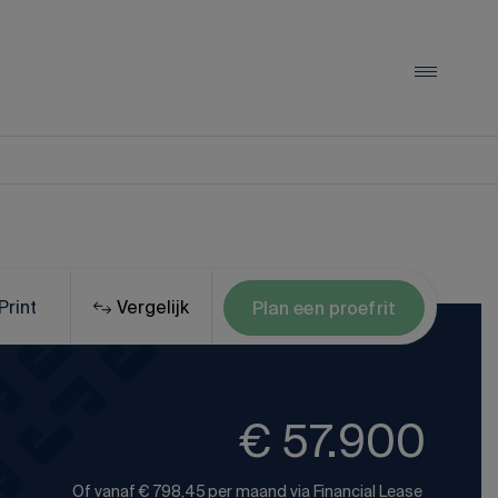
LYNK & CO
Lynk & Co 01
Lynk & Co 02
Print
Vergelijk
Plan een proefrit
Lynk & Co 08
Alle Lynk & Co occasions
€ 57.900
Of vanaf
€ 798,45
per maand via
Financial Lease