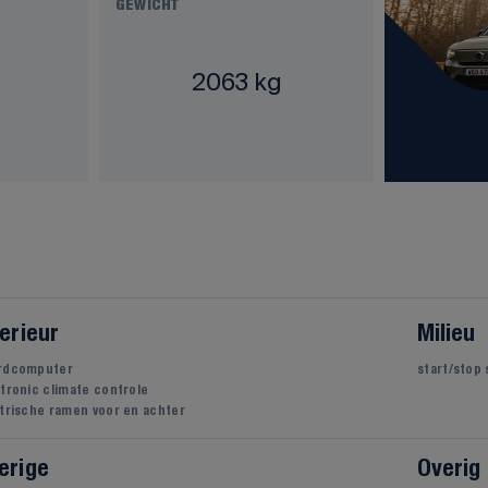
GEWICHT
2063 kg
terieur
Milieu
rdcomputer
start/stop
tronic climate controle
trische ramen voor en achter
erige
Overig