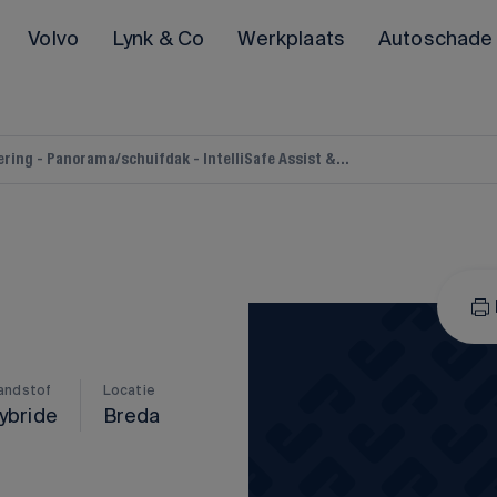
Volvo
Lynk & Co
Werkplaats
Autoschade
ring - Panorama/schuifdak - IntelliSafe Assist &...
POLESTAR
Polestar 2
Polestar 3
Alle Polestar occasions
andstof
Locatie
ybride
Breda