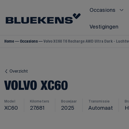
Occasions
Vestigingen
Home
Occasions
Volvo XC60 T6 Recharge AWD Ultra Dark - Luchtve
VOLVO
Volvo V40
Volvo V60
Overzicht
Volvo V70
VOLVO XC60
Volvo V90
Volvo S60
Volvo S80
Model
Kilometers
Bouwjaar
Transmissie
Br
XC60
27.681
2025
Automaat
H
Volvo S90
Volvo C40
Volvo C70