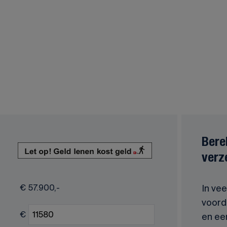
Bere
verz
€
57.900,-
In vee
voorde
€
en ee