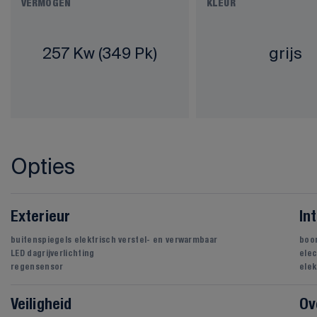
VERMOGEN
KLEUR
257 Kw (349 Pk)
grijs
Opties
Exterieur
In
buitenspiegels elektrisch verstel- en verwarmbaar
boo
LED dagrijverlichting
elec
regensensor
elek
Veiligheid
Ov