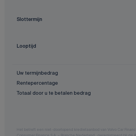
Slottermijn
Looptijd
Uw termijnbedrag
Rentepercentage
Totaal door u te betalen bedrag
Het betreft een niet-doorlopend kredietaanbod van Volvo Car Fina
Consumer Finance S.A. – Branche Nederland., geregistreerd bij de Au