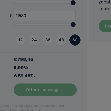
zodat 
koste
€
Pr
12
24
36
48
60
€ 798,45
8.99%
€ 59.487,-
Offerte aanvragen
nce, een merk- en handelsnaam van Santander
toriteit Financiële Markten onder