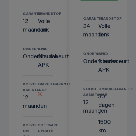
GARANTIE
BRANDSTOF
GARANTIE
BRANDSTOF
12
Volle
24
Volle
maanden
tank
maanden
tank
ONDERHOUD
APK
ONDERHOUD
APK
Onderhoudsbeurt
Nieuwe
Onderhoudsbeurt
Nieuwe
APK
APK
VOLVO
OMRUILGARANTIE
VOLVO
OMRUILGARANTIE
ASSISTANCE
ASSISTANCE
30
12
12
dagen
maanden
maanden
/
1500
VOLVO
SOFTWARE
km
ON
UPDATE