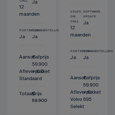
CALL
Ja
12
VOLVO
SOFTWARE
maanden
ON
UPDATE
CALL
Ja
12
POETSBEURT
TENAAMSTELLING
maanden
Ja
Ja
POETSBEURT
TENAAMSTELLING
Aanschafprijs
€
Ja
Ja
59.900
Afleverpakket
+ € 0
Aanschafprijs
€
Standaard
59.900
Afleverpakket
+ €
Totaalprijs
€
Volvo
695
59.900
Selekt