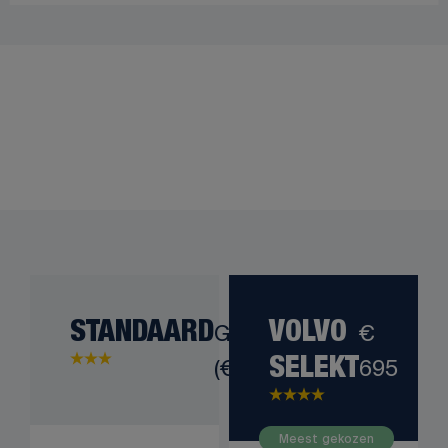
STANDAARD
Gratis
VOLVO
€
(€ 0)
695
SELEKT
Meest gekozen