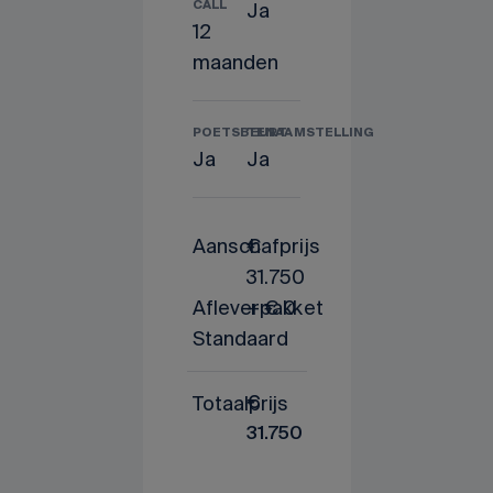
CALL
Ja
12
maanden
POETSBEURT
TENAAMSTELLING
Ja
Ja
Aanschafprijs
€
31.750
Afleverpakket
+ € 0
Standaard
Totaalprijs
€
31.750