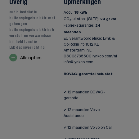
Overig
Opmerkingen
Accu:
audio installatie
18 kWh
buitenspiegels elektr. met
CO₂-uitstoot (WLTP):
24 g/km
geheugen
Fabrieksgarantie:
24
buitenspiegels elektrisch
maanden
verstel- en verwarmbaar
EU verantwoordelijke: Lynk &
hill hold functie
Co Rokin 75 1012 KL
LED dagrijverlichting
Amsterdam, NL
08003735500 lynkco.com/nl
Alle opties
info@lynkco.com
BOVAG-garantie inclusief:
✔ 12 maanden BOVAG-
garantie
✔ 12 maanden Volvo
Assistance
✔ 12 maanden Volvo on Call