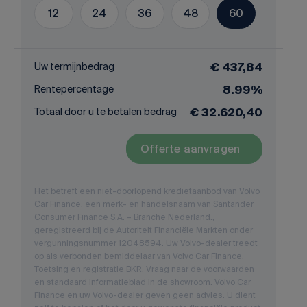
12
24
36
48
60
Uw termijnbedrag
€ 437,84
Rentepercentage
8.99%
Totaal door u te betalen bedrag
€ 32.620,40
Offerte aanvragen
Het betreft een niet-doorlopend kredietaanbod van Volvo
Car Finance, een merk- en handelsnaam van Santander
Consumer Finance S.A. – Branche Nederland.,
geregistreerd bij de Autoriteit Financiële Markten onder
vergunningsnummer 12048594. Uw Volvo-dealer treedt
op als verbonden bemiddelaar van Volvo Car Finance.
Toetsing en registratie BKR. Vraag naar de voorwaarden
en standaard informatieblad in de showroom. Volvo Car
Finance en uw Volvo-dealer geven geen advies. U dient